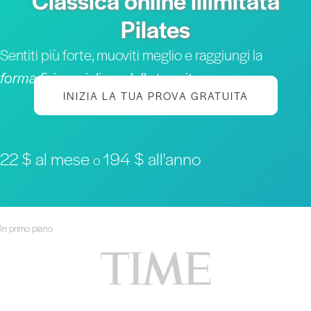
Classica online illimitata
Pilates
Sentiti più forte, muoviti meglio e raggiungi la
forma fisica migliore della tua vita
INIZIA LA TUA PROVA GRATUITA
22 $ al mese
194 $ all'anno
o
In primo piano