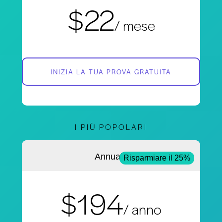
$22
/ mese
INIZIA LA TUA PROVA GRATUITA
I PIÙ POPOLARI
Annuale
Risparmiare il 25%
$194
/ anno