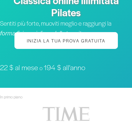
Classica online illimitata
Pilates
Sentiti più forte, muoviti meglio e raggiungi la
forma fisica migliore della tua vita
INIZIA LA TUA PROVA GRATUITA
22 $ al mese
194 $ all'anno
o
In primo piano