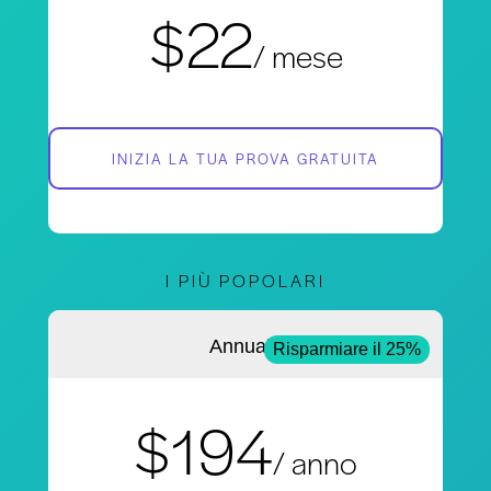
$22
/ mese
INIZIA LA TUA PROVA GRATUITA
I PIÙ POPOLARI
Annuale
Risparmiare il 25%
$194
/ anno