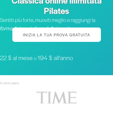
Classica online illimitata
Pilates
Sentiti più forte, muoviti meglio e raggiungi la
forma fisica migliore della tua vita
INIZIA LA TUA PROVA GRATUITA
22 $ al mese
194 $ all'anno
o
In primo piano