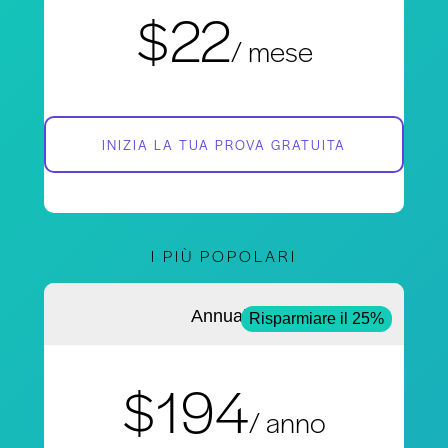
$22
/ mese
INIZIA LA TUA PROVA GRATUITA
I PIÙ POPOLARI
Annuale
Risparmiare il 25%
$194
/ anno