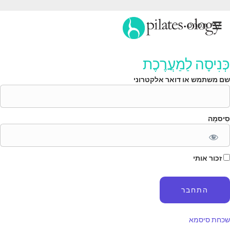
תַפרִיט
ְּנִיסָה לַמַעֲרֶכֶת
ם משתמש או דואר אלקטרוני
ִיסמָה
זכור אותי
כחת סיסמא