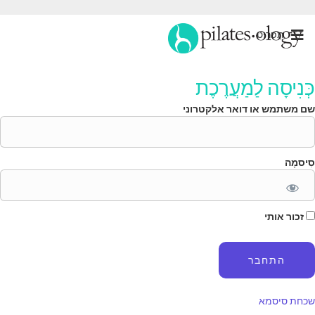
תַפרִיט
ְּנִיסָה לַמַעֲרֶכֶת
ם משתמש או דואר אלקטרוני
ִיסמָה
זכור אותי
כחת סיסמא