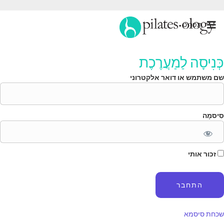
תַפרִיט
ְּנִיסָה לַמַעֲרֶכֶת
ם משתמש או דואר אלקטרוני
ִיסמָה
זכור אותי
כחת סיסמא