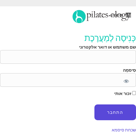
תַפרִיט
ְּנִיסָה לַמַעֲרֶכֶת
ם משתמש או דואר אלקטרוני
ִיסמָה
זכור אותי
כחת סיסמא