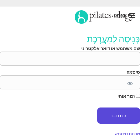
תַפרִיט
ְּנִיסָה לַמַעֲרֶכֶת
ם משתמש או דואר אלקטרוני
ִיסמָה
זכור אותי
כחת סיסמא