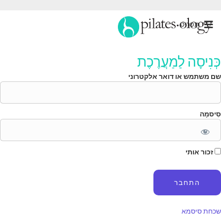
תַפרִיט
ְּנִיסָה לַמַעֲרֶכֶת
ם משתמש או דואר אלקטרוני
ִיסמָה
זכור אותי
כחת סיסמא