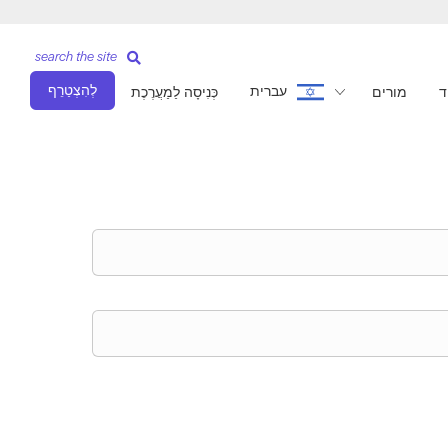
search the site
לְהִצְטַרֵף
עברית
ד
מורים
כְּנִיסָה לַמַעֲרֶכֶת