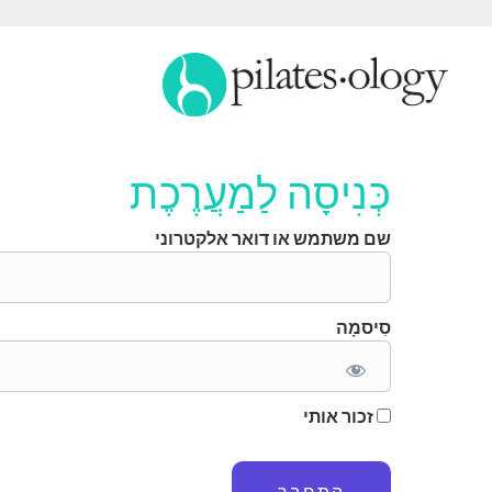
כְּנִיסָה לַמַעֲרֶכֶת
שם משתמש או דואר אלקטרוני
סִיסמָה
זכור אותי