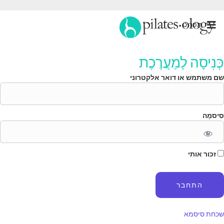
תַפרִיט
ְּנִיסָה לַמַעֲרֶכֶת
ם משתמש או דואר אלקטרוני
ִיסמָה
זכור אותי
כחת סיסמא