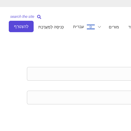
search the site
לְהִצְטַרֵף
עברית
ד
מורים
כְּנִיסָה לַמַעֲרֶכֶת