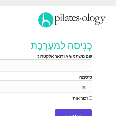
כְּנִיסָה לַמַעֲרֶכֶת
שם משתמש או דואר אלקטרוני
סִיסמָה
זכור אותי