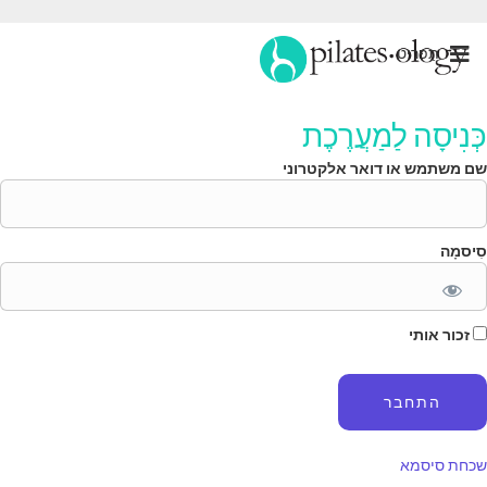
תַפרִיט
ְּנִיסָה לַמַעֲרֶכֶת
ם משתמש או דואר אלקטרוני
ִיסמָה
זכור אותי
כחת סיסמא