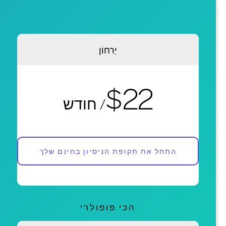
יַרחוֹן
$22
/ חודש
התחל את תקופת הניסיון בחינם שלך
הכי פופולרי