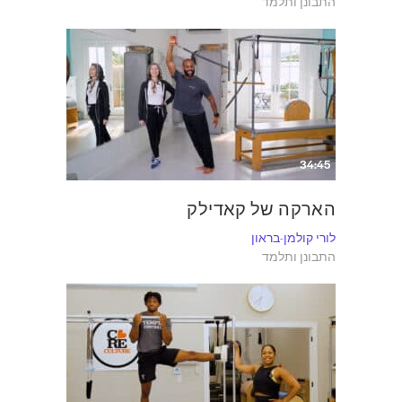
התבונן ותלמד
34:45
הארקה של קאדילק
לורי קולמן-בראון
התבונן ותלמד