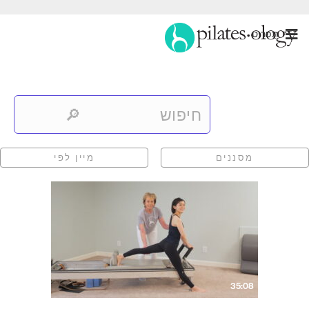
תַפרִיט
מסננים
מיין לפי
35:08