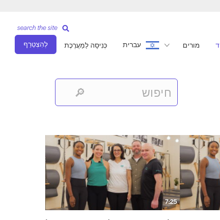
search the site
לְהִצְטַרֵף
עברית
ד
מורים
כְּנִיסָה לַמַעֲרֶכֶת
7:25