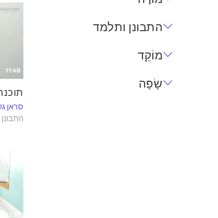
התבונן ותלמד
מוֹקֵד
11:48
שָׂפָה
תוכנת 
סראן גל
התבונן 
32:27