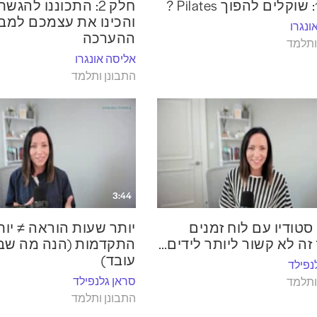
חלק 2: התכוננו לה
והכינו את עצמכם למב
ונגרו
ההערכה
ותלמד
אליסה אונגרו
התבונן ותלמד
3:44
סטודיו עם לוח זמנים
יותר שעות הוראה ≠ יות
זה לא קשור ליותר לידים…
התקדמות (הנה מה ש
עובד)
נפילד
סראן גלנפילד
ותלמד
התבונן ותלמד