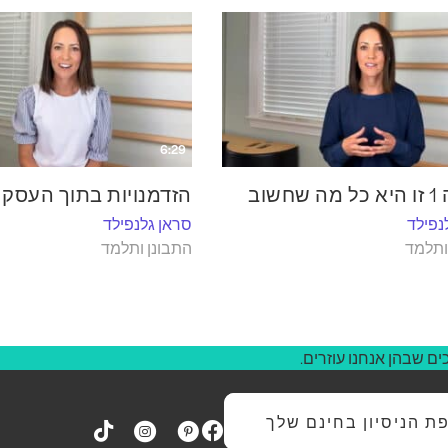
6:29
חשוב
הזדמנויות בתוך העסק
נפילד
סראן גלנפילד
ותלמד
התבונן ותלמד
ם שבהן אנחנו עוזרים.
 הניסיון בחינם שלך