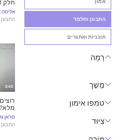
אִמוּן
חלק 1: שוקלים להפוך Pilates ?
אליסה א
התבונן ותלמד
התבונן 
תוכניות ואתגרים
רָמָה
מֶשֶׁך
2:40
רוצים 
טמפו אימון
מלא? 
סראן גל
צִיוּד
התבונן 
מוֹרֶה