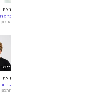
ראיון 
כריס רוב
התבונן 
27:17
ראיון
שריתה א
התבונן 