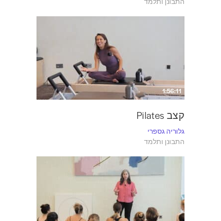
התבונן ותלמד
1:56:11
קצב Pilates
גלוריה גספרי
התבונן ותלמד