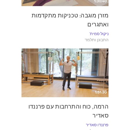
1:30:40
מזרן מוגבה: טכניקות מתקדמות
ואתגרים
ניקול סמית'
התבונן ותלמד
1:51:30
הרמה, כוח והתרחבות עם פרננדו
סאדיר
פרננדו סאדיר