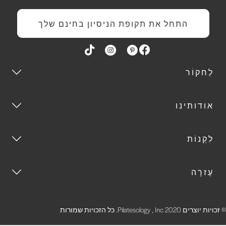
התחל את תקופת הניסיון בחינם שלך
לַחקוֹר
אודותינו
לִקְנוֹת
עֶזרָה
זכויות יוצרים 2020 Pilatesology , Inc. כל הזכויות שמורות