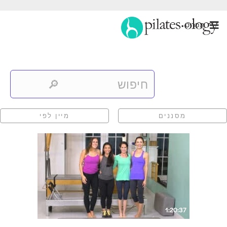
תַפרִיט
מסננים
מיין לפי
1:20:37