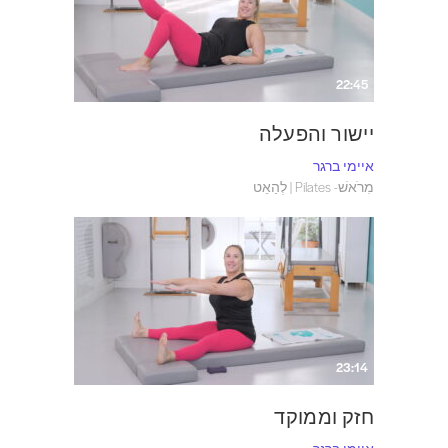
22:45
יישור והפעלה
איימי ברגר
מִרֹאשׁ- Pilates | לְהַאֵט
23:14
חזק וממוקד