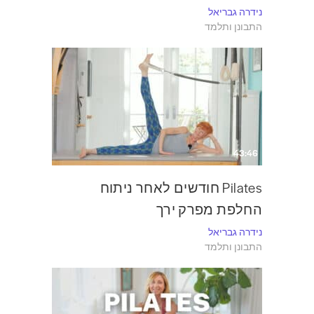
נידרה גבריאל
התבונן ותלמד
43:46
Pilates חודשים לאחר ניתוח
החלפת מפרק ירך
נידרה גבריאל
התבונן ותלמד