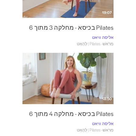
19:07
Pilates בכיסא - מחלקה 3 מתוך 6
אליסה וויאט
מִרֹאשׁ- Pilates | לְהַאֵט
18:50
Pilates בכיסא - מחלקה 4 מתוך 6
אליסה וויאט
מִרֹאשׁ- Pilates | לְהַאֵט