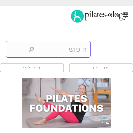
תַפרִיט
מסננים
מיין לפי
1:34