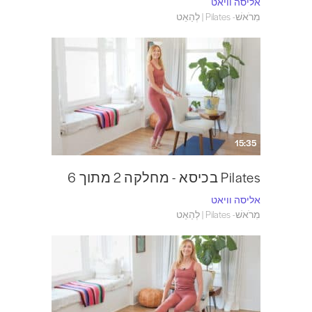
אליסה וויאט
מִרֹאשׁ- Pilates | לְהַאֵט
15:35
Pilates בכיסא - מחלקה 2 מתוך 6
אליסה וויאט
מִרֹאשׁ- Pilates | לְהַאֵט