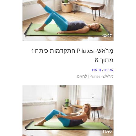
10:47
מִרֹאשׁ- Pilates התקדמות כיתה 1
מתוך 6
אליסה וויאט
מִרֹאשׁ- Pilates | לְהַאֵט
11:40