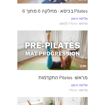
Pilates בכיסא - מחלקה 6 מתוך 6
אליסה וויאט
מִרֹאשׁ- Pilates | לְהַאֵט
0:59
מִרֹאשׁ- Pilates הִתקַדְמוּת
אליסה וויאט
מִרֹאשׁ- Pilates