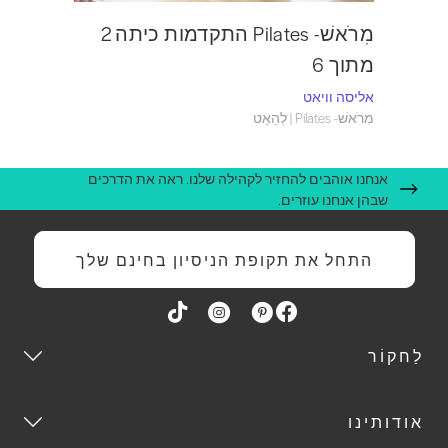
מִרֹאשׁ- Pilates התקדמות כיתה 2
מתוך 6
אליסה וויאט
מִרֹאשׁ- Pilates | לְהַאֵט
אנחנו אוהבים להחזיר לקהילה שלנו. ראה את הדרכים
שבהן אנחנו עוזרים.
התחל את תקופת הניסיון בחינם שלך
לַחקוֹר
אודותינו