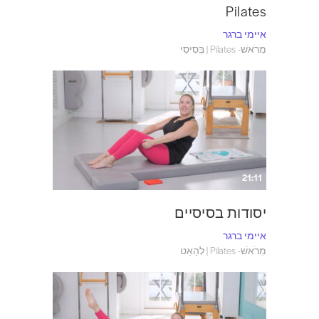
Pilates
איימי ברגר
מִרֹאשׁ- Pilates | בְּסִיסִי
21:11
יסודות בסיסיים
איימי ברגר
מִרֹאשׁ- Pilates | לְהַאֵט