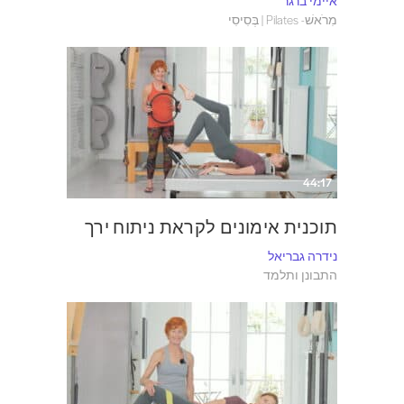
איימי ברגר
מִרֹאשׁ- Pilates | בְּסִיסִי
44:17
תוכנית אימונים לקראת ניתוח ירך
נידרה גבריאל
התבונן ותלמד