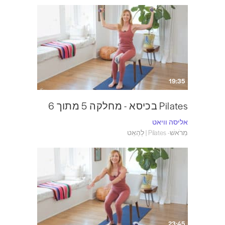
19:35
Pilates בכיסא - מחלקה 5 מתוך 6
אליסה וויאט
מִרֹאשׁ- Pilates | לְהַאֵט
23:45