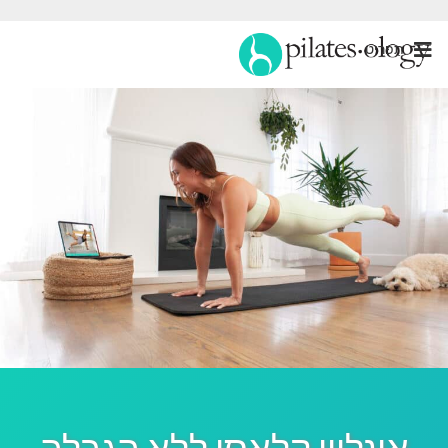
תַפרִיט