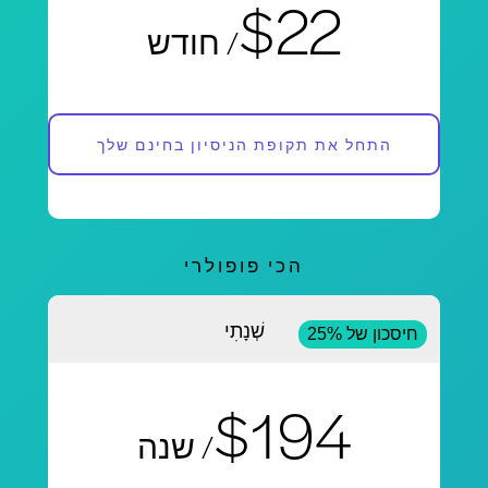
$22
/ חודש
התחל את תקופת הניסיון בחינם שלך
הכי פופולרי
שְׁנָתִי
חיסכון של 25%
$194
/ שנה