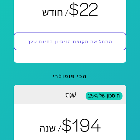
$22
/ חודש
התחל את תקופת הניסיון בחינם שלך
הכי פופולרי
שְׁנָתִי
חיסכון של 25%
$194
/ שנה