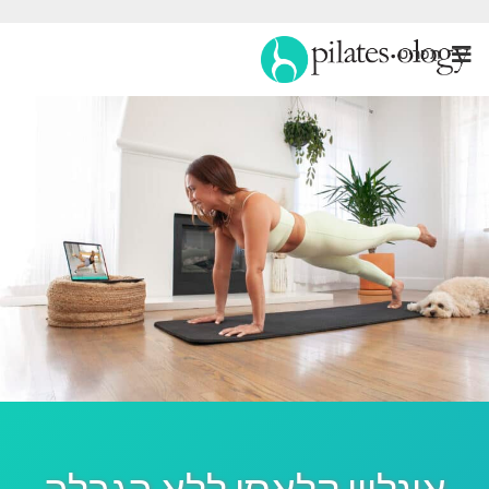
תַפרִיט