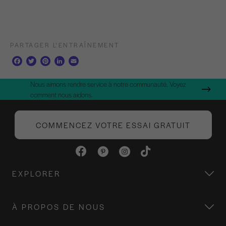
PARTAGER L'ENTRAÎNEMENT
F
T
P
L
E
a
w
i
i
m
c
i
n
n
a
Nous aimons rendre service à notre communauté. Voyez
e
t
t
k
i
comment nous aidons.
b
t
e
e
l
o
e
r
d
o
r
e
I
COMMENCEZ VOTRE ESSAI GRATUIT
k
s
n
t
EXPLORER
À PROPOS DE NOUS