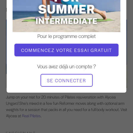
Mat Rejuvenation (24 Mins)
Pour le programme complet
COMMENCEZ VOTRE ESSAI GRATUIT
Vous avez déjà un compte ?
SE CONNECTER
Jump on your mat for 20 minutes of Pilates rejuvenation with Alycea
Ungaro! She’s mixed in a few fun Reformer moves along with optional arm
weights for a session that packs in all you need for a full body workout. Visit
Alycea at
Real Pilates
.
ENSEIGNANT