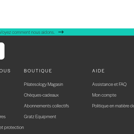
 Voyez comment nous aidons.
NOUS
BOUTIQUE
AIDE
Pilatesology Magasin
Assistance et FAQ
Chèques-cadeaux
Mon compte
Abonnements collectifs
Politique en matière d
res
Gratz Equipment
 et protection