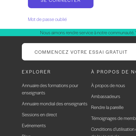
Mot de passe oublié
Nous aimons rendre service à notre communauté.
COMMENCEZ VOTRE ESSAI GRATUIT
EXPLORER
À PROPOS DE 
Annuaire des formations pour
À propos de nous
enseignants
Ambassadeurs
Annuaire mondial des enseignants
Rendre la pareille
Sessions en direct
Témoignages de memb
Evénements
Conditions d'utilisation