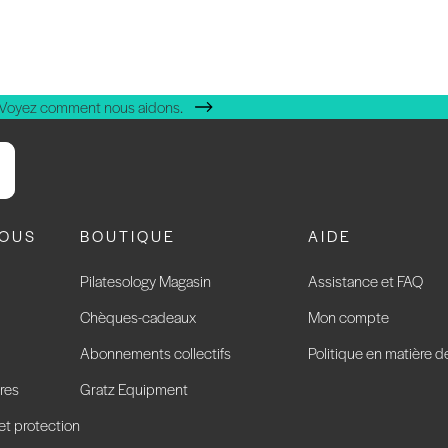
 Voyez comment nous aidons.
NOUS
BOUTIQUE
AIDE
Pilatesology Magasin
Assistance et FAQ
Chèques-cadeaux
Mon compte
Abonnements collectifs
Politique en matière d
res
Gratz Equipment
 et protection