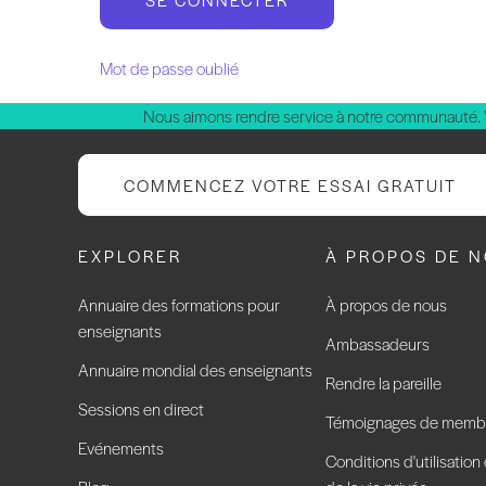
Mot de passe oublié
Nous aimons rendre service à notre communauté.
COMMENCEZ VOTRE ESSAI GRATUIT
EXPLORER
À PROPOS DE 
Annuaire des formations pour
À propos de nous
enseignants
Ambassadeurs
Annuaire mondial des enseignants
Rendre la pareille
Sessions en direct
Témoignages de memb
Evénements
Conditions d'utilisation