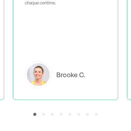
intelligence et passion
m'aide à sentir
que je ne suis pas la seule à faire ce que je
fais.
Everlea B.