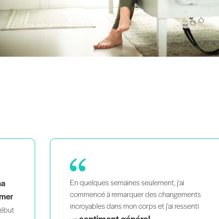
J'ai beaucoup gagné en confiance
nts
dans mes repères et mes cours.
nti
C'est incroyablement instructif et cela vaut