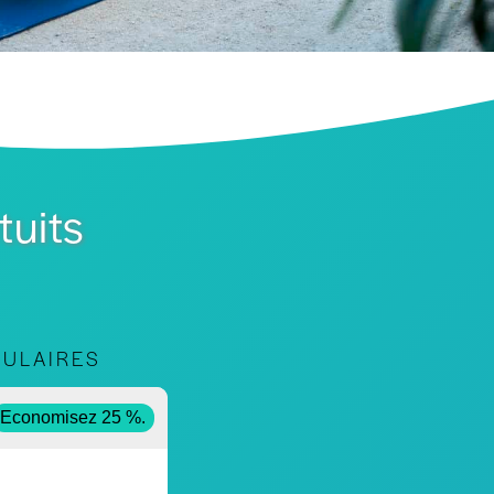
tuits
PULAIRES
l
Economisez 25 %.