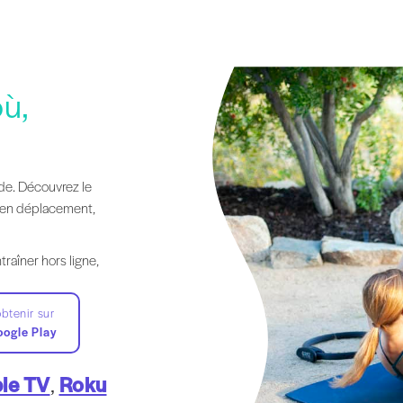
où,
de. Découvrez le
u en déplacement,
raîner hors ligne,
obtenir sur
ogle Play
le TV
,
Roku