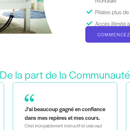
mondiale
Pilates plus de
Accès illimité 
COMMENCEZ 
De la part de la Communaut
En tant que mère de jumeaux, noire et
voir des personnes qui
homosexuelle,
me ressemblent enseigner avec