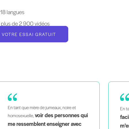
 18 langues
à plus de 2 900 vidéos
VOTRE ESSAI GRATUIT
é
j'aime la
Pil
En tant que mère occupée,
facilité avec laquelle je peux
fais 
des s
m'entraîner à la maison
. Les