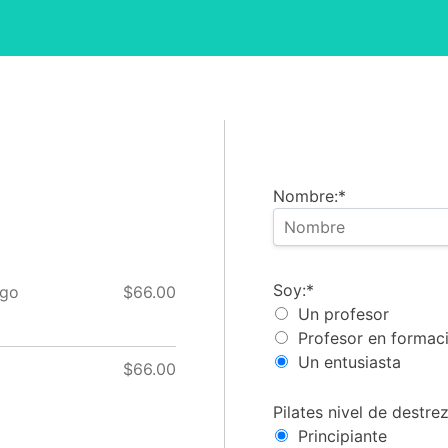
Nombre:*
Soy
Soy:*
ago
$66.00
Un profesor
Profesor en formac
Un entusiasta
$66.00
Nivel Pilates
Pilates nivel de destre
Principiante