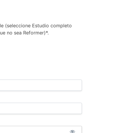
e (selecciona «Estudio completo» para ver el equipamient
le (seleccione Estudio completo
ue no sea Reformer)*.