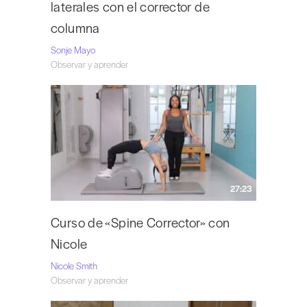
laterales con el corrector de
columna
Sonje Mayo
Observar y aprender
27:23
Curso de «Spine Corrector» con
Nicole
Nicole Smith
Observar y aprender