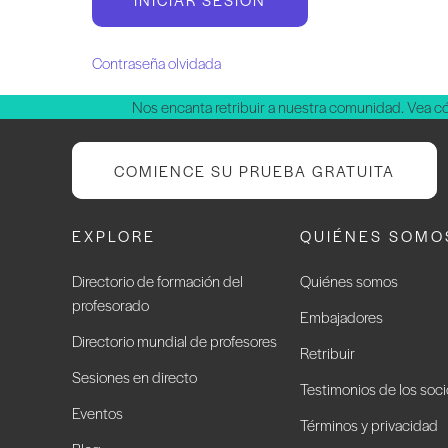
Contraseña olvidada
Nos encanta retribuir a nuestra comunidad. Vea 
COMIENCE SU PRUEBA GRATUITA
EXPLORE
QUIÉNES SOMO
Directorio de formación del
Quiénes somos
profesorado
Embajadores
Directorio mundial de profesores
Retribuir
Sesiones en directo
Testimonios de los soc
Eventos
Términos y privacidad