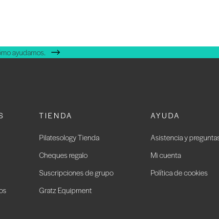
cómo ayudamos.
S
TIENDA
AYUDA
Pilatesology Tienda
Asistencia y pregunta
Cheques regalo
Mi cuenta
Suscripciones de grupo
Política de cookies
ios
Gratz Equipment