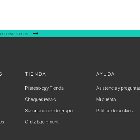
cómo ayudamos.
S
TIENDA
AYUDA
Pilatesology Tienda
Asistencia y pregunta
Cheques regalo
Mi cuenta
Suscripciones de grupo
Política de cookies
ios
Gratz Equipment