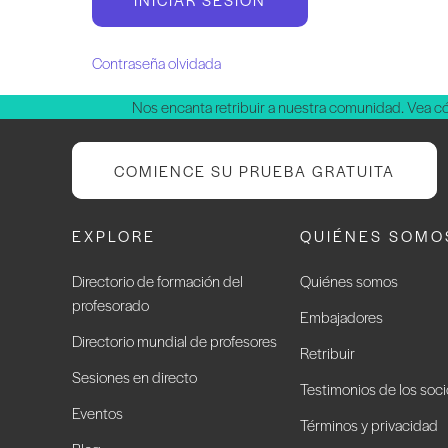
Contraseña olvidada
Nos encanta retribuir a nuestra comunidad. Vea 
COMIENCE SU PRUEBA GRATUITA
EXPLORE
QUIÉNES SOMO
Directorio de formación del
Quiénes somos
profesorado
Embajadores
Directorio mundial de profesores
Retribuir
Sesiones en directo
Testimonios de los soc
Eventos
Términos y privacidad