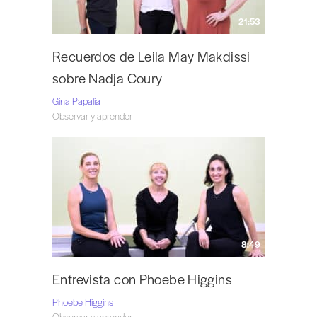
21:53
Recuerdos de Leila May Makdissi
sobre Nadja Coury
Gina Papalia
Observar y aprender
8:49
Entrevista con Phoebe Higgins
Phoebe Higgins
Observar y aprender