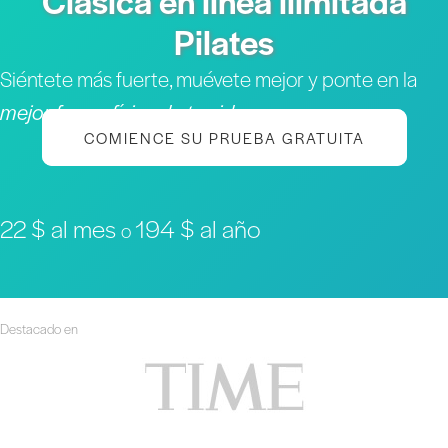
Clásica en línea ilimitada
Pilates
Siéntete más fuerte, muévete mejor y ponte en la
mejor forma física de tu vida
COMIENCE SU PRUEBA GRATUITA
22 $ al mes
194 $ al año
o
Destacado en