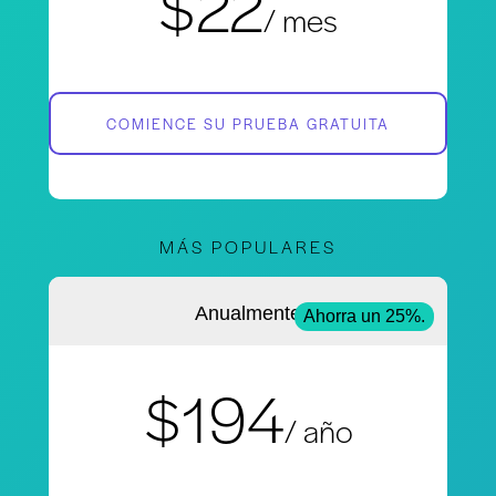
$22
/ mes
COMIENCE SU PRUEBA GRATUITA
MÁS POPULARES
Anualmente
Ahorra un 25%.
$194
/ año