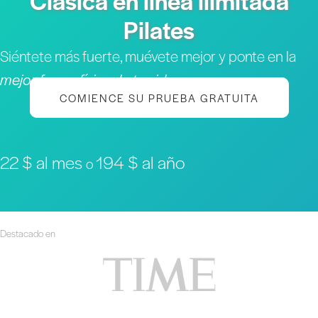
Clásica en línea ilimitada
Pilates
Siéntete más fuerte, muévete mejor y ponte en la
mejor forma física de tu vida
COMIENCE SU PRUEBA GRATUITA
22 $ al mes
194 $ al año
o
Destacado en