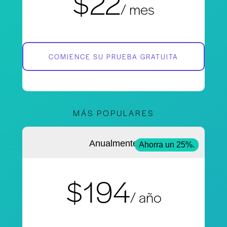
$22
/ mes
COMIENCE SU PRUEBA GRATUITA
MÁS POPULARES
Anualmente
Ahorra un 25%.
$194
/ año