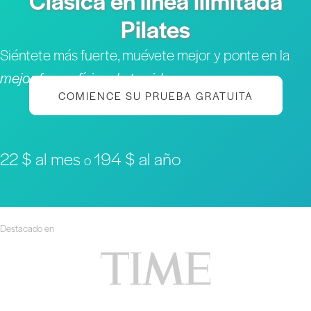
Clásica en línea ilimitada
Pilates
Siéntete más fuerte, muévete mejor y ponte en la
mejor forma física de tu vida
COMIENCE SU PRUEBA GRATUITA
22 $ al mes
194 $ al año
o
Destacado en