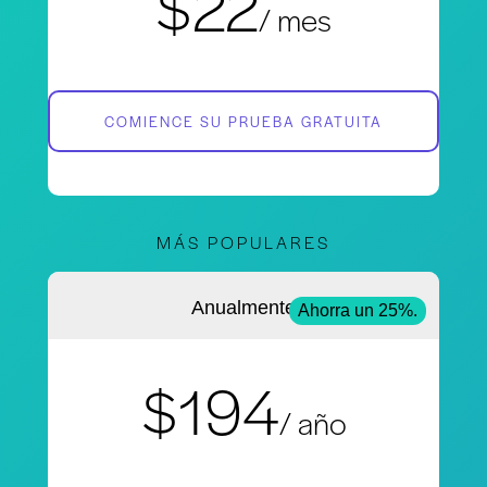
$22
/ mes
COMIENCE SU PRUEBA GRATUITA
MÁS POPULARES
Anualmente
Ahorra un 25%.
$194
/ año