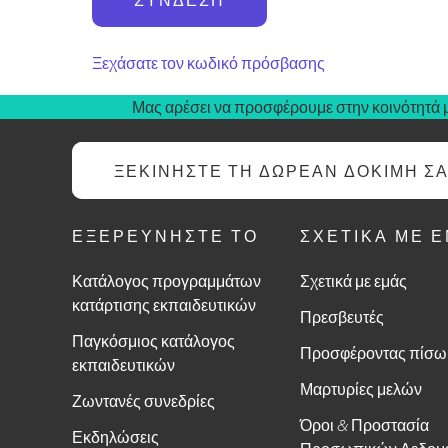
Ξεχάσατε τον κωδικό πρόσβασης
Μας αρέσει να προσφέρουμε στην κοινότητά μ
ΞΕΚΙΝΉΣΤΕ ΤΗ ΔΩΡΕΆΝ ΔΟΚΙΜΉ Σ
ΕΞΕΡΕΥΝΉΣΤΕ ΤΟ
ΣΧΕΤΙΚΆ ΜΕ 
Κατάλογος προγραμμάτων
Σχετικά με εμάς
κατάρτισης εκπαιδευτικών
Πρεσβευτές
Παγκόσμιος κατάλογος
Προσφέροντας πίσω
εκπαιδευτικών
Μαρτυρίες μελών
Ζωντανές συνεδρίες
Όροι & Προστασία
Εκδηλώσεις