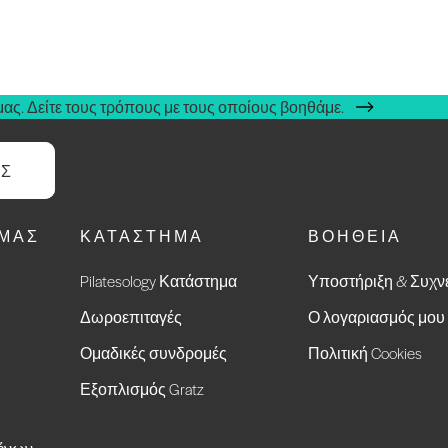
ας. Δείτε τους τρόπους με τους οποίους βοηθάμε.
ΑΣ
ΕΜΆΣ
ΚΑΤΆΣΤΗΜΑ
ΒΟΉΘΕΙΑ
Pilatesology Κατάστημα
Υποστήριξη & Συχν
Δωροεπιταγές
Ο λογαριασμός μου
Ομαδικές συνδρομές
Πολιτική Cookies
Εξοπλισμός Gratz