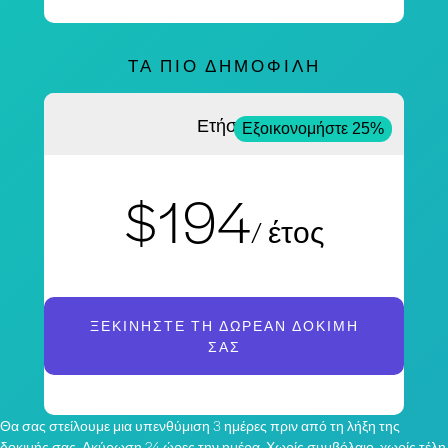
ΤΑ ΠΙΟ ΔΗΜΟΦΙΛΉ
Ετήσια
Εξοικονομήστε 25%
$194
/ έτος
ΞΕΚΙΝΉΣΤΕ ΤΗ ΔΩΡΕΆΝ ΔΟΚΙΜΉ
ΣΑΣ
Θα σας στείλουμε μια υπενθύμιση 3 ημέρες πριν από τη λήξη της
δοκιμής σας. Ακύρωση 24 ώρες την ημέρα. Χωρίς συμβόλαιο, χωρίς τέλη