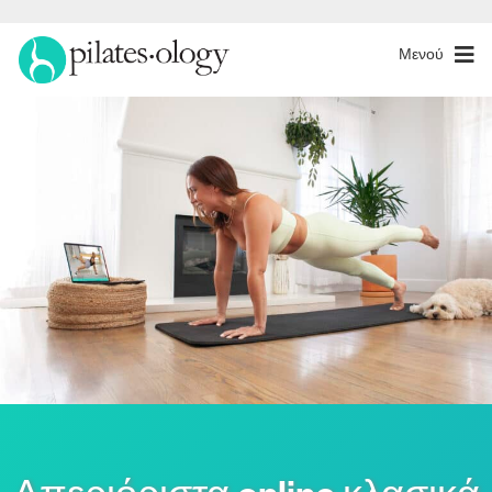
Μενού