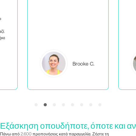
C.
Everlea B.
Εξάσκηση οπουδήποτε, όποτε και αν
Πάνω από 2.600 προπονήσεις κατά παραγγελία. Ζήστε τη