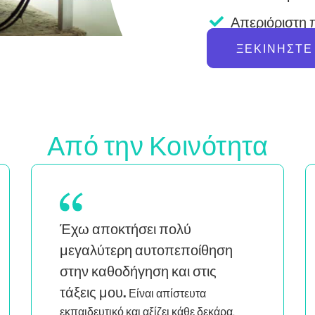
Απεριόριστη 
ΞΕΚΙΝΉΣΤΕ
Από την Κοινότητα
Ως μητέρα διδύμων που είναι επίσης
να
μαύρη και queer γυναίκα, το
βλέπω ανθρώπους που μου
μοιάζουν να διδάσκουν έξυπνα
και με πάθος
με βοηθά να νιώθω ότι