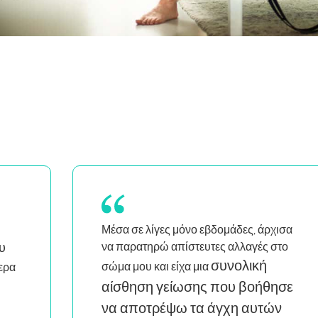
ισα
Έχω αποκτήσει πολύ
στο
μεγαλύτερη αυτοπεποίθηση
στην καθοδήγηση και στις
ησε
τάξεις μου.
Είναι απίστευτα
ν
εκπαιδευτικό και αξίζει κάθε δεκάρα.