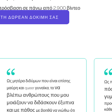
πρόσβαση σε πάνω από 2.900 βίντεο
 ΤΗ ΔΩΡΕΆΝ ΔΟΚΙΜΉ ΣΑΣ
μου αρέσει
Pil
Ως πολυάσχολη μαμά,
πόσο εύκολο είναι να
Κάν
συνε
γυμνάζεσαι στο σπίτι
. Οι
παίρ
προόδους με κάνουν να επιστρέφω
μαθα
κάθε μέρα!