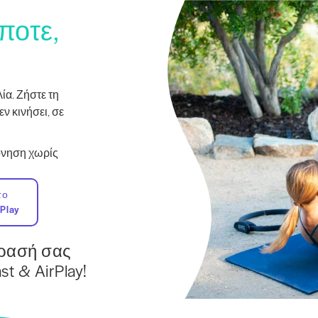
ποτε,
α. Ζήστε τη
εν κινήσει, σε
πόνηση χωρίς
το
Play
ρασή σας
t & AirPlay!