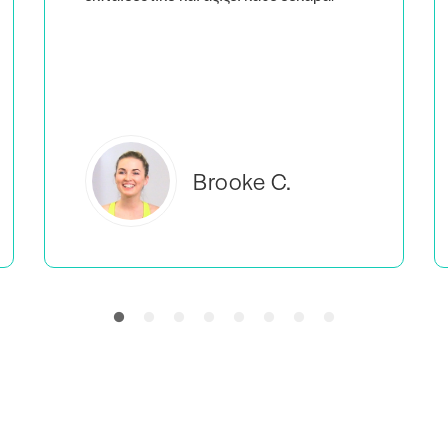
δεν είμαι η μόνη που κάνει αυτό που
κάνω.
Everlea B.