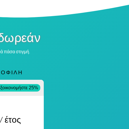
 δωρεάν
νά πάσα στιγμή.
ΜΟΦΙΛΉ
α
ξοικονομήστε 25%
/ έτος