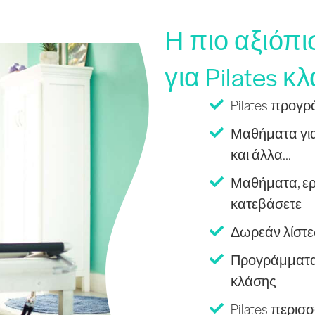
Η πιο αξιόπ
για Pilates κλ
Pilates προγ
Μαθήματα για
και άλλα...
Μαθήματα, ερ
κατεβάσετε
Δωρεάν λίστε
Προγράμματα 
κλάσης
Pilates περι