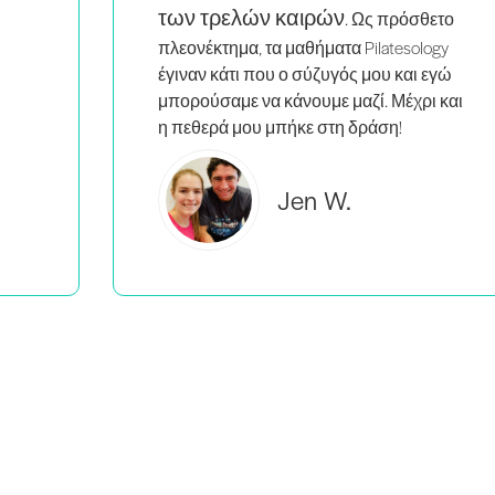
ετο
ogy
εγώ
 και
Brooke C.