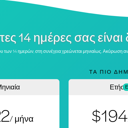
τες 14 ημέρες σας είναι
ου των 14 ημερών, στη συνέχεια χρεώνεται μηνιαίως. Ακύρωση α
ΤΑ ΠΙΟ ΔΗ
ηνιαία
Ετήσι
Ε
22
$194
/ μήνα