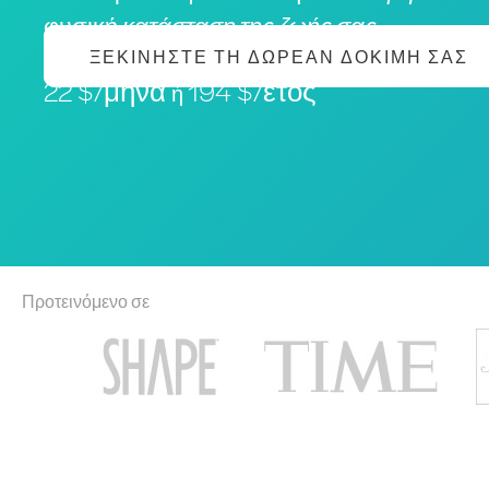
φυσική
κατάσταση της ζωής σας
ΞΕΚΙΝΉΣΤΕ ΤΗ ΔΩΡΕΆΝ ΔΟΚΙΜΉ ΣΑΣ
22 $/μήνα
194 $/έτος
ή
Προτεινόμενο σε