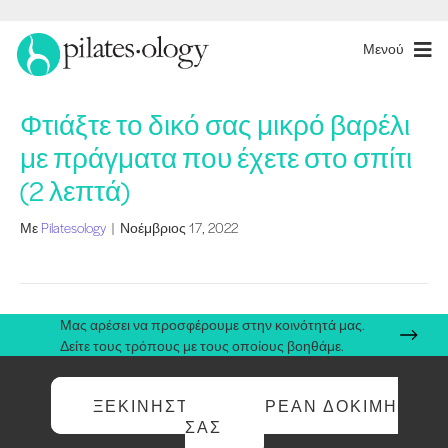
Μενού
Φτιάξτε το δικό σας μικρό βαρέλι
με πράγματα που έχετε στο σπίτι
(2 λεπτά)
Με
Pilatesology
|
Νοέμβριος 17, 2022
Μας αρέσει να προσφέρουμε στην κοινότητά μας.
Δείτε τους τρόπους με τους οποίους βοηθάμε.
ΞΕΚΙΝΉΣΤΕ ΤΗ ΔΩΡΕΆΝ ΔΟΚΙΜΉ
ΣΑΣ