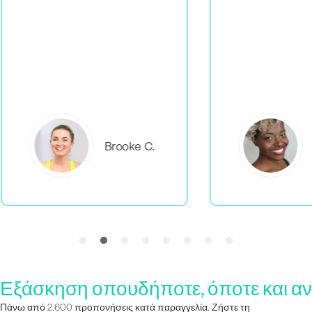
C.
Everlea B.
Εξάσκηση οπουδήποτε, όποτε και αν
Πάνω από 2.600 προπονήσεις κατά παραγγελία. Ζήστε τη