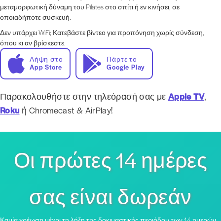
μεταμορφωτική δύναμη του Pilates στο σπίτι ή εν κινήσει, σε
οποιαδήποτε συσκευή.
Δεν υπάρχει WiFi; Κατεβάστε βίντεο για προπόνηση χωρίς σύνδεση,
όπου κι αν βρίσκεστε.
Λήψη στο
Πάρτε το
App Store
Google Play
Παρακολουθήστε στην τηλεόρασή σας με
Apple TV
,
Roku
ή Chromecast & AirPlay!
Οι πρώτες 14 ημέρες
σας είναι δωρεάν
Καμία χρέωση μέχρι τη λήξη της δοκιμαστικής περιόδου των 14 ημερών,