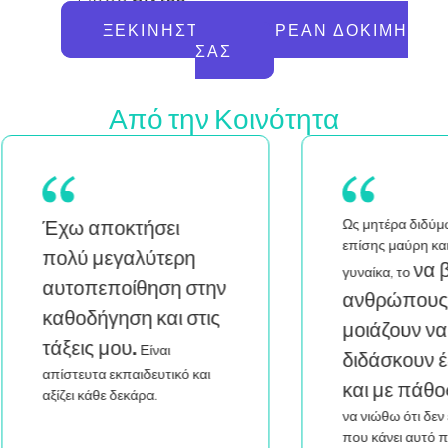
ΞΕΚΙΝΉΣΤΕ ΤΗ ΔΩΡΕΆΝ ΔΟΚΙΜΉ
ΣΑΣ
Από την Κοινότητα
Ως μητέρα διδύμων που είναι
Ως
επίσης μαύρη και queer
α
να βλέπω
γυναίκα, το
ην
ε
ανθρώπους που μου
ς
σ
μοιάζουν να
κά
διδάσκουν έξυπνα
μέ
και με πάθος
με βοηθά
να νιώθω ότι δεν είμαι η μόνη
που κάνει αυτό που κάνω.