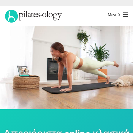
Μενού