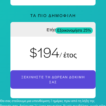
ΤΑ ΠΙΟ ΔΗΜΟΦΙΛΉ
Ετήσια
Εξοικονομήστε 25%
$194
/ έτος
ΞΕΚΙΝΉΣΤΕ ΤΗ ΔΩΡΕΆΝ ΔΟΚΙΜΉ
ΣΑΣ
Θα σας στείλουμε μια υπενθύμιση 3 ημέρες πριν από τη λήξη της
δοκιμής σας. Ακύρωση 24 ώρες την ημέρα. Χωρίς συμβόλαιο, χωρίς τέλη