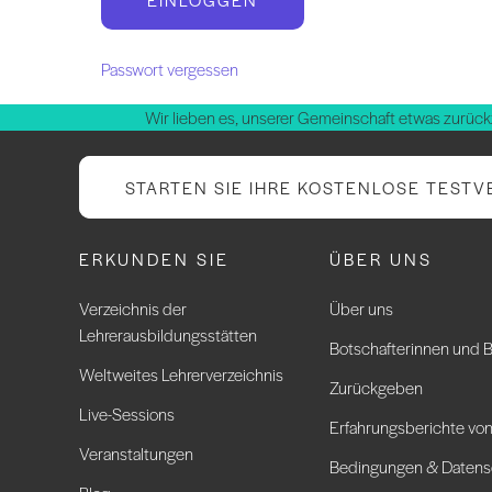
Passwort vergessen
Wir lieben es, unserer Gemeinschaft etwas zurück
STARTEN SIE IHRE KOSTENLOSE TESTV
ERKUNDEN SIE
ÜBER UNS
Verzeichnis der
Über uns
Lehrerausbildungsstätten
Botschafterinnen und B
Weltweites Lehrerverzeichnis
Zurückgeben
Live-Sessions
Erfahrungsberichte von
Veranstaltungen
Bedingungen & Datens