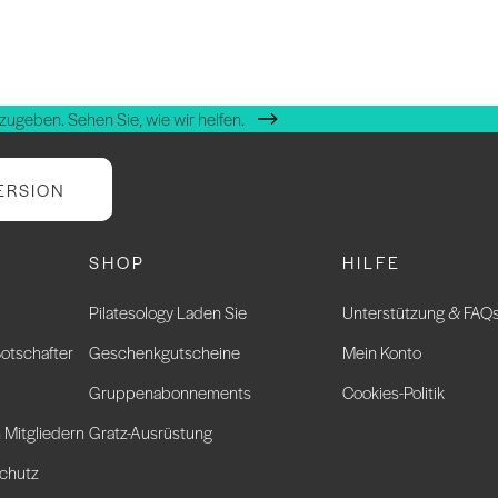
zugeben. Sehen Sie, wie wir helfen.
ERSION
SHOP
HILFE
Pilatesology Laden Sie
Unterstützung & FAQ
otschafter
Geschenkgutscheine
Mein Konto
Gruppenabonnements
Cookies-Politik
 Mitgliedern
Gratz-Ausrüstung
chutz