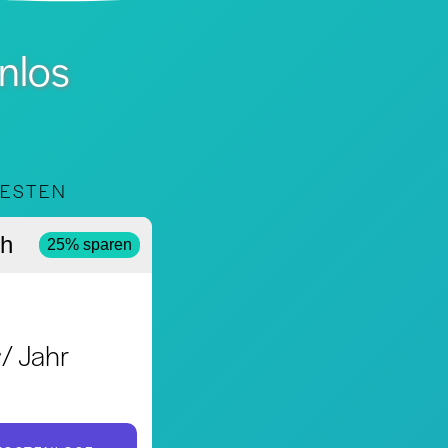
enlos
TESTEN
ch
25% sparen
4
/ Jahr