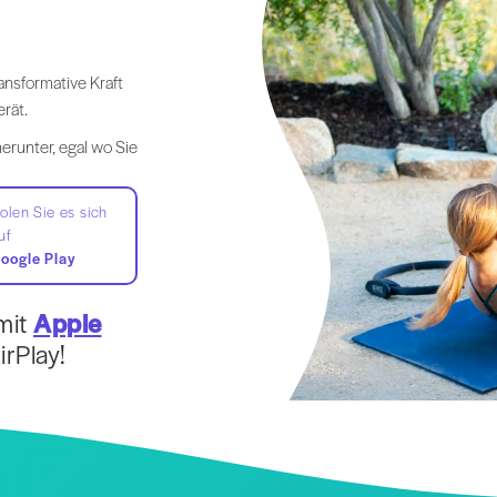
ansformative Kraft
rät.
erunter, egal wo Sie
olen Sie es sich
uf
oogle Play
mit
Apple
rPlay!