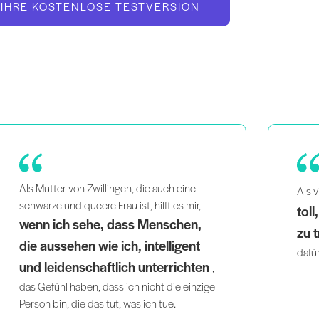
 IHRE KOSTENLOSE TESTVERSION
finde ich es
Pil
Als vielbeschäftigte Mutter
toll, wie einfach es ist, zu Hause
uns
zu trainieren
Work
. Die Progressionen sorgen
auf,
dafür, dass ich jeden Tag wiederkomme!
und l