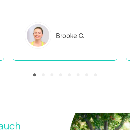
Everlea B.
 auch