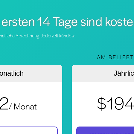
 ersten 14 Tage sind kost
natliche Abrechnung. Jederzeit kündbar.
AM BELIEB
natlich
Jährli
2
$19
/ Monat