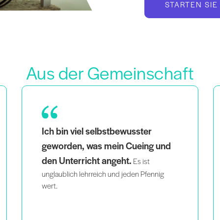
STARTEN SIE
Aus der Gemeinschaft
Als Mutter von Zwillingen, die auch eine
schwarze und queere Frau ist, hilft es mir,
wenn ich sehe, dass Menschen,
die aussehen wie ich, intelligent
und leidenschaftlich unterrichten
,
das Gefühl haben, dass ich nicht die einzige
Person bin, die das tut, was ich tue.