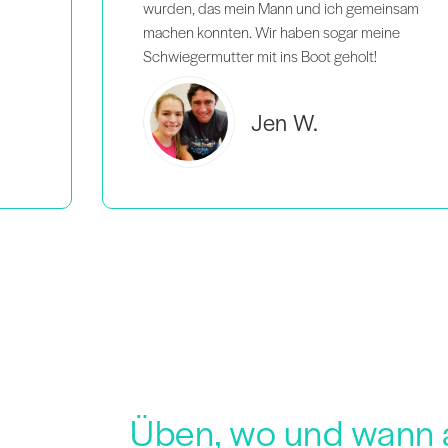
insam
ne
Brooke C.
Üben, wo und wann